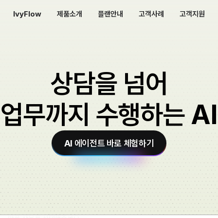
안녕하세요, 상품 반품하고 싶어요!
IvyFlow
제품소개
플랜안내
고객사례
고객지원
반품 가능 여부 확인을 도와드릴게요 😊
클라우드 AICC 솔루션
휴대폰 번호 뒷자리 4자리를 입력해주세요.
해피톡
7712 입니다.
상담을 넘어
주문 확인되었습니다.
전문가가 다 해주는 맞춤 컨설팅
다해줌 서비스
📦 주문번호 20260202-1451
업무까지 수행하는 AI
• 상품: 후드 집업
우리 기업에 딱 맞는 커스터마이징
• 배송 완료일: 3일 전
해피톡 구축형 솔루션
AI 에이전트 바로 체험하기
현재 반품 신청이 가능한 기간입니다.
반품 신청 부탁드려요!
반품 사유를 선택해주세요.
① 단순 변심
② 상품 불량