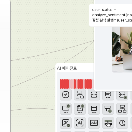
user_status =
analyze_sentiment(inpu
감정 분석 실행if (user_st
"LOW_SATISFACTION") 
상담 만족도가 낮은 고객이
친절하게 응대
set_tone("super_kind"); 
딱딱하지 않게 이모지 추가 
add_emoji = true; response =
generate_reply(context
AI 에이전트